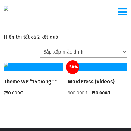
Hiển thị tất cả 2 kết quả
-50%
Theme WP “15 trong 1”
WordPress (Videos)
750.000
đ
300.000
đ
150.000
đ