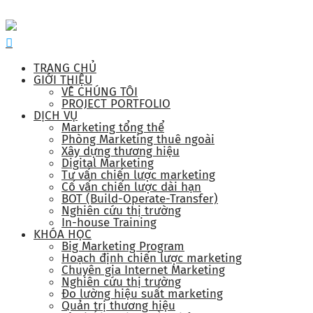
TRANG CHỦ
GIỚI THIỆU
VỀ CHÚNG TÔI
PROJECT PORTFOLIO
DỊCH VỤ
Marketing tổng thể
Phòng Marketing thuê ngoài
Xây dựng thương hiệu
Digital Marketing
Tư vấn chiến lược marketing
Cố vấn chiến lược dài hạn
BOT (Build-Operate-Transfer)
Nghiên cứu thị trường
In-house Training
KHÓA HỌC
Big Marketing Program
Hoạch định chiến lược marketing
Chuyên gia Internet Marketing
Nghiên cứu thị trường
Đo lường hiệu suất marketing
Quản trị thương hiệu