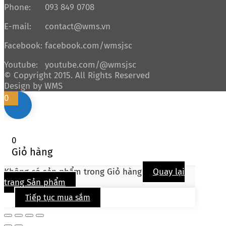
Phone:
093 849 0708
E-mail:
contact@wms.vn
Facebook:
facebook.com/wmsjsc
Youtube:
youtube.com/@wmsjsc
© Copyright 2015. All Rights Reserved
Design by WMS
0
0
Giỏ hàng
Không có sản phẩm trong Giỏ hàng
Quay lại
trang Sản phẩm
Tiếp tục mua sắm