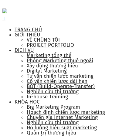
TRANG CHỦ
GIỚI THIỆU
VỀ CHÚNG TÔI
PROJECT PORTFOLIO
DỊCH VỤ
Marketing tổng thể
Phòng Marketing thuê ngoài
Xây dựng thương hiệu
Digital Marketing
Tư vấn chiến lược marketing
Cố vấn chiến lược dài hạn
BOT (Build-Operate-Transfer)
Nghiên cứu thị trường
In-house Training
KHÓA HỌC
Big Marketing Program
Hoạch định chiến lược marketing
Chuyên gia Internet Marketing
Nghiên cứu thị trường
Đo lường hiệu suất marketing
Quản trị thương hiệu