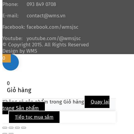
Phone:
093 849 0708
E-mail:
contact@wms.vn
Facebook:
facebook.com/wmsjsc
Youtube:
youtube.com/@wmsjsc
© Copyright 2015. All Rights Reserved
Design by WMS
0
0
Giỏ hàng
Không có sản phẩm trong Giỏ hàng
Quay lại
trang Sản phẩm
Tiếp tục mua sắm