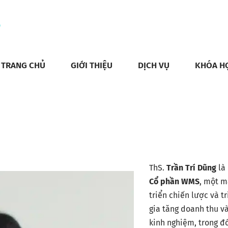
TRANG CHỦ
GIỚI THIỆU
DỊCH VỤ
KHÓA H
ThS.
Trần Trí Dũng
là
Cổ phần WMS
, một m
triển chiến lược và 
gia tăng doanh thu v
kinh nghiệm, trong đ