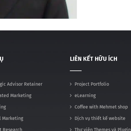
VỤ
LIÊN KẾT HỮU ÍCH
gic Advisor Retainer
Project Portfolio
rated Marketing
eLearning
ing
Coffee with Mehmet shop
l Marketing
Dịch vụ thiết kế website
t Research
Thư viện Themes và Plugin