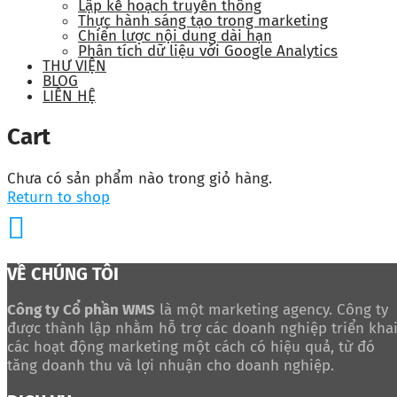
Lập kế hoạch truyền thông
Thực hành sáng tạo trong marketing
Chiến lược nội dung dài hạn
Phân tích dữ liệu với Google Analytics
THƯ VIỆN
BLOG
LIÊN HỆ
Cart
Chưa có sản phẩm nào trong giỏ hàng.
Return to shop
VỀ CHÚNG TÔI
Công ty Cổ phần WMS
là một marketing agency. Công ty
được thành lập nhằm hỗ trợ các doanh nghiệp triển kha
các hoạt động marketing một cách có hiệu quả, từ đó
tăng doanh thu và lợi nhuận cho doanh nghiệp.