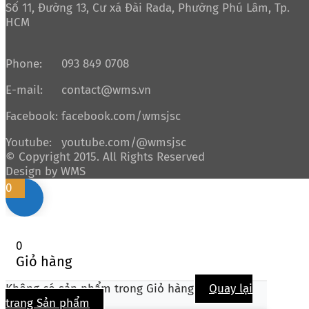
Số 11, Đường 13, Cư xá Đài Rada, Phường Phú Lâm, Tp.
HCM
Phone:
093 849 0708
E-mail:
contact@wms.vn
Facebook:
facebook.com/wmsjsc
Youtube:
youtube.com/@wmsjsc
© Copyright 2015. All Rights Reserved
Design by WMS
0
0
Giỏ hàng
Không có sản phẩm trong Giỏ hàng
Quay lại
trang Sản phẩm