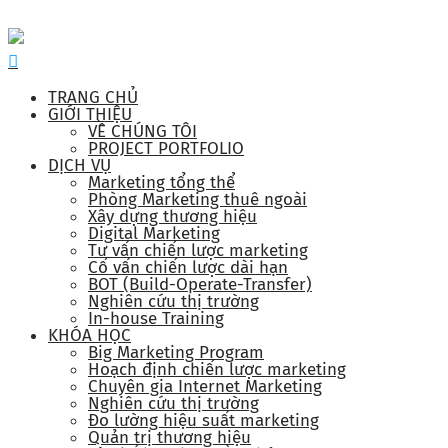
TRANG CHỦ
GIỚI THIỆU
VỀ CHÚNG TÔI
PROJECT PORTFOLIO
DỊCH VỤ
Marketing tổng thể
Phòng Marketing thuê ngoài
Xây dựng thương hiệu
Digital Marketing
Tư vấn chiến lược marketing
Cố vấn chiến lược dài hạn
BOT (Build-Operate-Transfer)
Nghiên cứu thị trường
In-house Training
KHÓA HỌC
Big Marketing Program
Hoạch định chiến lược marketing
Chuyên gia Internet Marketing
Nghiên cứu thị trường
Đo lường hiệu suất marketing
Quản trị thương hiệu