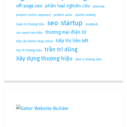
off-page seo
phân loại nghiên cứu
planning
product-centric approach
product value
quality ranking
seo
startup
Quản trị thương hiệu
studyhub
thương mại điện tử
sức mạnh tinh thần
tiếp thị liên kết
tiếp cận khách hàng online
trần trí dũng
top 10 thương hiệu
Xây dựng thương hiệu
định vị thương hiệu