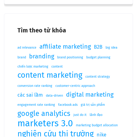
Tìm theo từ khóa
affiliate marketing
B2B
ad relevance
big idea
branding
brand
brand positioning
budget planning
chiến lược marketing
content
content marketing
content strategy
conversion rate ranking
customer-centric approach
digital marketing
các sai lầm
data-driven
engagement rate ranking
facebook ads
giá trị sản phẩm
google analytics
just do it
lãnh đạo
marketers 3.0
marketing budget allocation
nghiên cứu thị trường
nike