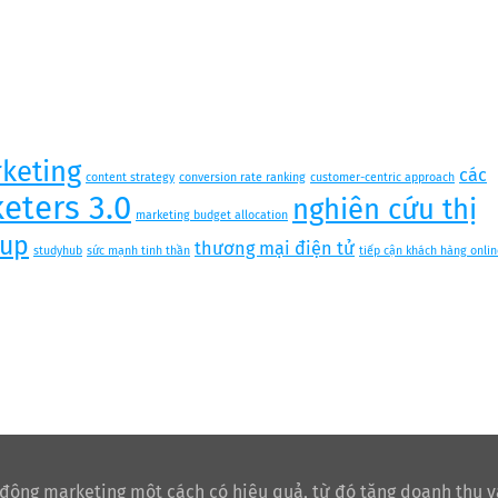
keting
các
content strategy
conversion rate ranking
customer-centric approach
eters 3.0
nghiên cứu thị
marketing budget allocation
tup
thương mại điện tử
studyhub
sức mạnh tinh thần
tiếp cận khách hàng onlin
 động marketing một cách có hiệu quả, từ đó tăng doanh thu v