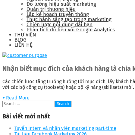
Đo lường hiệu suất marketing
Quản trị thương hiệu
Lập kế hoạch truyền thông
Thực hành sáng tạo trong marketing
Chiến lược nội dung dài hạn
Phân tích dữ liệu với Google Analytics
THƯ VIỆN
BLOG
LIÊN HỆ
Nhận biết mục đích của khách hàng là chìa 
Các chiến lược tăng trưởng hướng tới mục đích, lấy khách h
với các bộ công cụ (toolsets) hoặc bộ kỹ năng (skillsets) mới.
+ Read More
Bài viết mới nhất
Tuyển Intern và nhân viên marketing part-time
Tài liệu Facebook Marketing 2026