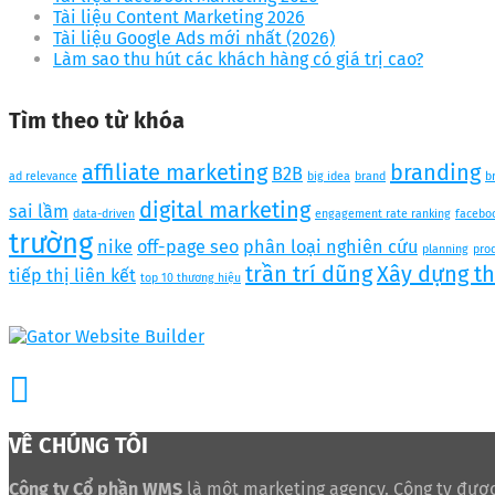
Tài liệu Content Marketing 2026
Tài liệu Google Ads mới nhất (2026)
Làm sao thu hút các khách hàng có giá trị cao?
Tìm theo từ khóa
affiliate marketing
branding
B2B
ad relevance
big idea
brand
b
digital marketing
sai lầm
data-driven
engagement rate ranking
facebo
trường
nike
off-page seo
phân loại nghiên cứu
planning
pro
trần trí dũng
Xây dựng t
tiếp thị liên kết
top 10 thương hiệu
VỀ CHÚNG TÔI
Công ty Cổ phần WMS
là một marketing agency. Công ty được