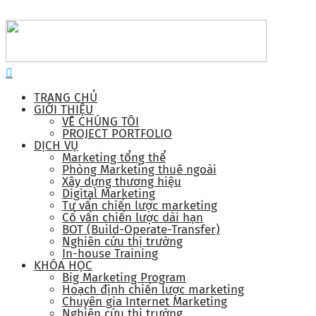
TRANG CHỦ
GIỚI THIỆU
VỀ CHÚNG TÔI
PROJECT PORTFOLIO
DỊCH VỤ
Marketing tổng thể
Phòng Marketing thuê ngoài
Xây dựng thương hiệu
Digital Marketing
Tư vấn chiến lược marketing
Cố vấn chiến lược dài hạn
BOT (Build-Operate-Transfer)
Nghiên cứu thị trường
In-house Training
KHÓA HỌC
Big Marketing Program
Hoạch định chiến lược marketing
Chuyên gia Internet Marketing
Nghiên cứu thị trường