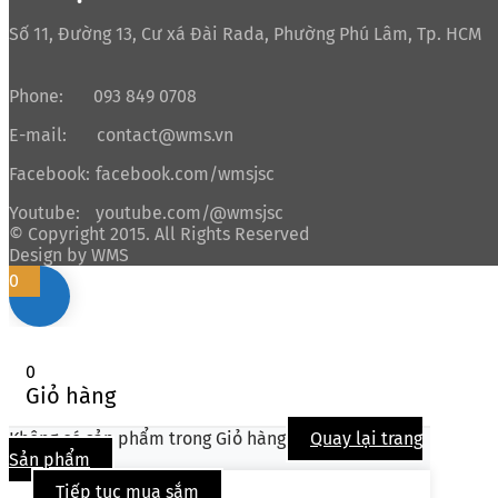
Số 11, Đường 13, Cư xá Đài Rada, Phường Phú Lâm, Tp. HCM
Phone:
093 849 0708
E-mail:
contact@wms.vn
Facebook:
facebook.com/wmsjsc
Youtube:
youtube.com/@wmsjsc
© Copyright 2015. All Rights Reserved
Design by WMS
0
0
Giỏ hàng
Không có sản phẩm trong Giỏ hàng
Quay lại trang
Sản phẩm
Tiếp tục mua sắm