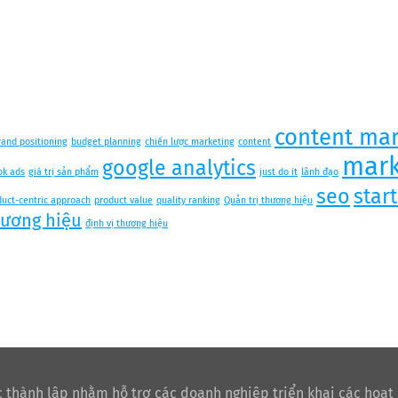
content mar
rand positioning
budget planning
chiến lược marketing
content
mark
google analytics
ok ads
giá trị sản phẩm
just do it
lãnh đạo
seo
star
duct-centric approach
product value
quality ranking
Quản trị thương hiệu
hương hiệu
định vị thương hiệu
 thành lập nhằm hỗ trợ các doanh nghiệp triển khai các hoạt