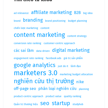
affiliate marketing
B2B
ad relevance
big idea
branding
brand
brand positioning
budget planning
chiến lược marketing
content
content marketing
content strategy
conversion rate ranking
customer-centric approach
digital marketing
các sai lầm
data-driven
engagement rate ranking
facebook ads
giá trị sản phẩm
google analytics
just do it
lãnh đạo
marketers 3.0
marketing budget allocation
nghiên cứu thị trường
nike
off-page seo
phân loại nghiên cứu
planning
product-centric approach
product value
quality ranking
seo
startup
Quản trị thương hiệu
studyhub