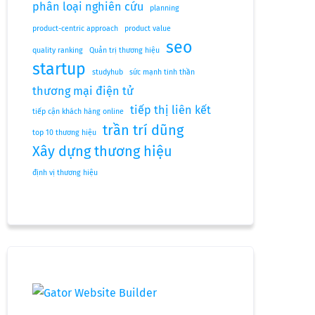
phân loại nghiên cứu
planning
product-centric approach
product value
seo
quality ranking
Quản trị thương hiệu
startup
studyhub
sức mạnh tinh thần
thương mại điện tử
tiếp thị liên kết
tiếp cận khách hàng online
trần trí dũng
top 10 thương hiệu
Xây dựng thương hiệu
định vị thương hiệu