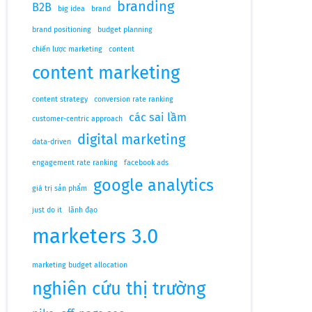
branding
B2B
big idea
brand
brand positioning
budget planning
chiến lược marketing
content
content marketing
content strategy
conversion rate ranking
các sai lầm
customer-centric approach
digital marketing
data-driven
engagement rate ranking
facebook ads
google analytics
giá trị sản phẩm
just do it
lãnh đạo
marketers 3.0
marketing budget allocation
nghiên cứu thị trường