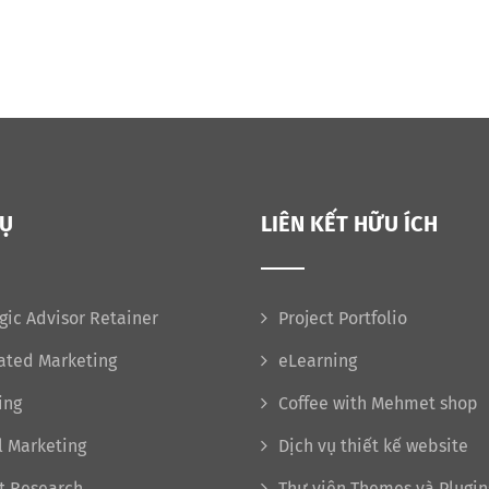
VỤ
LIÊN KẾT HỮU ÍCH
gic Advisor Retainer
Project Portfolio
rated Marketing
eLearning
ing
Coffee with Mehmet shop
l Marketing
Dịch vụ thiết kế website
t Research
Thư viện Themes và Plugin