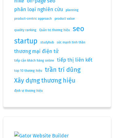
nike
off-page seo
phân loại nghiên cứu
planning
product-centric approach
product value
seo
quality ranking
Quản trị thương hiệu
startup
studyhub
sức mạnh tinh thần
thương mại điện tử
tiếp thị liên kết
tiếp cận khách hàng online
trần trí dũng
top 10 thương hiệu
Xây dựng thương hiệu
định vị thương hiệu