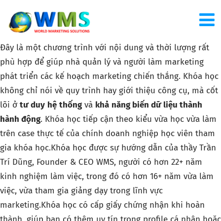
Đây là một chương trình với nội dung và thời lượng rất
phù hợp để giúp nhà quản lý và người làm marketing
phát triển các kế hoạch marketing chiến thắng. Khóa học
không chỉ nói về quy trình hay giới thiệu công cụ, mà cốt
lõi ở
tư
duy
hệ
thống
và
khả
năng
biến dữ
liệu
thành
hành động
. Khóa học tiếp cận theo kiểu vừa học vừa làm
trên case thực tế của chính doanh nghiệp học viên tham
gia khóa học.Khóa học được sự hướng dẫn của thầy Trần
Trí Dũng, Founder & CEO WMS, người có hơn 22+ năm
kinh nghiệm làm việc, trong đó có hơn 16+ năm vừa làm
việc, vừa tham gia giảng dạy trong lĩnh vực
marketing.Khóa học có cấp giấy chứng nhận khi hoàn
thành, giúp bạn có thêm uy tín trong profile cá nhân hoặc