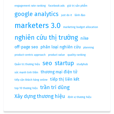
engagement rate ranking
facebook ads
giá trị sản phẩm
google analytics
just do it
lãnh đạo
marketers 3.0
marketing budget allocation
nghiên cứu thị trường
nike
off-page seo
phân loại nghiên cứu
planning
product-centric approach
product value
quality ranking
seo
startup
Quản trị thương hiệu
studyhub
thương mại điện tử
sức mạnh tinh thần
tiếp thị liên kết
tiếp cận khách hàng online
trần trí dũng
top 10 thương hiệu
Xây dựng thương hiệu
định vị thương hiệu