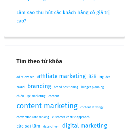
Làm sao thu hút các khách hàng có giá trị
cao?
Tìm theo từ khóa
affiliate marketing
B2B
ad relevance
big idea
branding
brand
brand positioning
budget planning
chiến lược marketing
content
content marketing
content strategy
conversion rate ranking
customer-centric approach
digital marketing
các sai lầm
data-driven