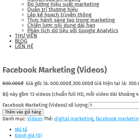
Đo lường hiệu suất marketing
Quản trị thương hiệu
Lập kế hoạch truyền thông
Thực hành sáng tạo trong marketing
Chiến lược nội dung dài hạn
Phân tích dữ liệu với Google Analytics
THƯ VIỆN
BLOG
LIÊN HỆ
Facebook Marketing (Videos)
600.000
đ
Giá gốc là: 600.000đ.
300.000
đ
Giá hiện tại là: 300
Bộ này gồm 13 videos (chuẩn full HD, mỗi video dài khoảng 
Facebook Marketing (Videos) số lượng
Thêm vào giỏ hàng
Danh mục:
Videos
Thẻ:
digital marketing
,
facebook marketin
Mô tả
Đánh giá (0)