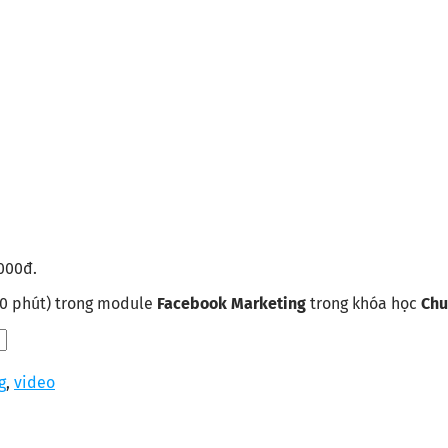
.000đ.
40 phút) trong module
Facebook Marketing
trong khóa học
Chu
g
,
video