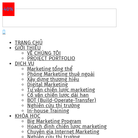
-40%
-40%
-40%
-50%
TRANG CHỦ
GIỚI THIỆU
VỀ CHÚNG TÔI
PROJECT PORTFOLIO
DỊCH VỤ
Marketing tổng thể
Phòng Marketing thuê ngoài
Xây dựng thương hiệu
Digital Marketing
Tư vấn chiến lược marketing
Cố vấn chiến lược dài hạn
BOT (Build-Operate-Transfer)
Nghiên cứu thị trường
In-house Training
KHÓA HỌC
Big Marketing Program
Hoạch định chiến lược marketing
Chuyên gia Internet Marketing
Nghiên cứu thị trường