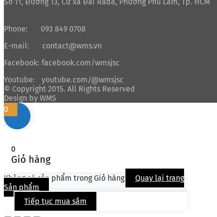
Số 11, Đường 13, Cư xá Đài Rada, Phường Phú Lâm, Tp. HCM
Phone:
093 849 0708
E-mail:
contact@wms.vn
Facebook:
facebook.com/wmsjsc
Youtube:
youtube.com/@wmsjsc
© Copyright 2015. All Rights Reserved
Design by WMS
0
0
Giỏ hàng
Không có sản phẩm trong Giỏ hàng
Quay lại trang
Sản phẩm
Tiếp tục mua sắm