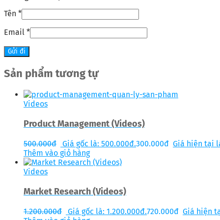
Tên
*
Email
*
Sản phẩm tương tự
Videos
Product Management (Videos)
500.000
đ
Giá gốc là: 500.000đ.
300.000
đ
Giá hiện tại 
Thêm vào giỏ hàng
Videos
Market Research (Videos)
1.200.000
đ
Giá gốc là: 1.200.000đ.
720.000
đ
Giá hiện tạ