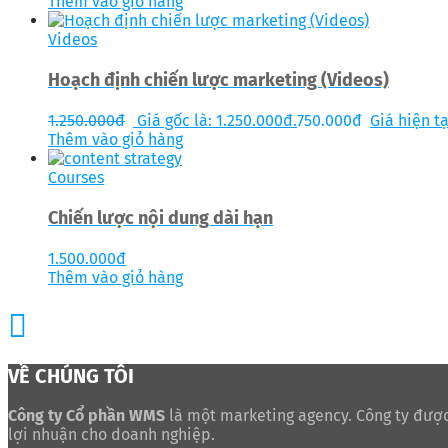
Thêm vào giỏ hàng
Videos
Hoạch định chiến lược marketing (Videos)
1.250.000
đ
Giá gốc là: 1.250.000đ.
750.000
đ
Giá hiện tạ
Thêm vào giỏ hàng
Courses
Chiến lược nội dung dài hạn
1.500.000
đ
Thêm vào giỏ hàng
VỀ CHÚNG TÔI
Công ty Cổ phần WMS
là một marketing agency. Công ty được
lợi nhuận cho doanh nghiệp.