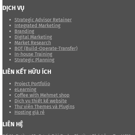
DỊCH VỤ
Strategic Advisor Retainer
Integrated Marketing
Branding
Digital Marketing
Market Research
BOT (Build-Operate-Transfer)
In-house Training
Strategic Planning
LIÊN KẾT HỮU ÍCH
Project Portfolio
eLearning
Coffee with Mehmet shop
Dịch vụ thiết kế website
Thư viện Themes và Plugins
Hosting giá rẻ
LIÊN HỆ