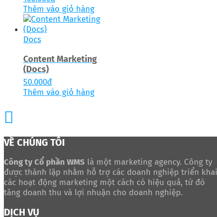
Thêm vào giỏ hàng
Docs
Content Marketing
(Docs)
50.000
đ
Thêm vào giỏ hàng
VỀ CHÚNG TÔI
Công ty Cổ phần WMS
là một marketing agency. Công ty
được thành lập nhằm hỗ trợ các doanh nghiệp triển kha
các hoạt động marketing một cách có hiệu quả, từ đó
tăng doanh thu và lợi nhuận cho doanh nghiệp.
DỊCH VỤ