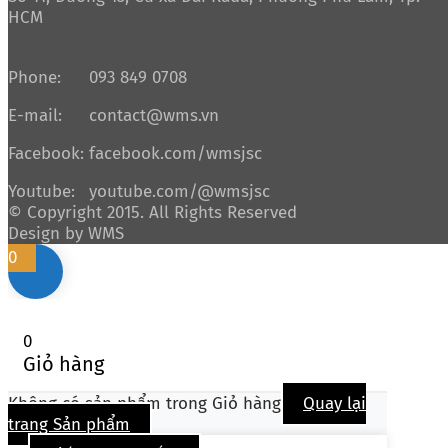
HCM
Phone:
093 849 0708
E-mail:
contact@wms.vn
Facebook:
facebook.com/wmsjsc
Youtube:
youtube.com/@wmsjsc
© Copyright 2015. All Rights Reserved
Design by WMS
0
0
Giỏ hàng
Không có sản phẩm trong Giỏ hàng
Quay lại
trang Sản phẩm