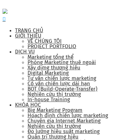
TRANG CHỦ
GIỚI THIỆU
VỀ CHÚNG TÔI
PROJECT PORTFOLIO
DỊCH VỤ
Marketing tổng thể
Phòng Marketing thuê ngoài
Xây dựng thương hiệu
Digital Marketing
Tư vấn chiến lược marketing
Cố vấn chiến lược dài hạn
BOT (Build-Operate-Transfer)
Nghiên cứu thị trường
In-house Training
KHÓA HỌC
Big Marketing Program
Hoạch định chiến lược marketing
Chuyên gia Internet Marketing
Nghiên cứu thị trường
Đo lường hiệu suất marketing
Quản trị thương hiệu