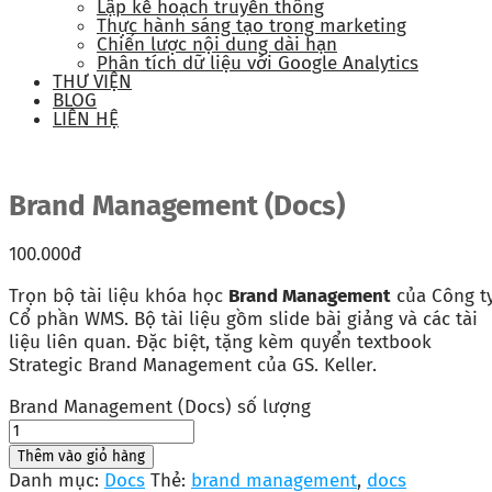
Lập kế hoạch truyền thông
Thực hành sáng tạo trong marketing
Chiến lược nội dung dài hạn
Phân tích dữ liệu với Google Analytics
THƯ VIỆN
BLOG
LIÊN HỆ
Brand Management (Docs)
100.000
đ
Trọn bộ tài liệu khóa học
Brand Management
của Công t
Cổ phần WMS. Bộ tài liệu gồm slide bài giảng và các tài
liệu liên quan. Đặc biệt, tặng kèm quyển textbook
Strategic Brand Management của GS. Keller.
Brand Management (Docs) số lượng
Thêm vào giỏ hàng
Danh mục:
Docs
Thẻ:
brand management
,
docs