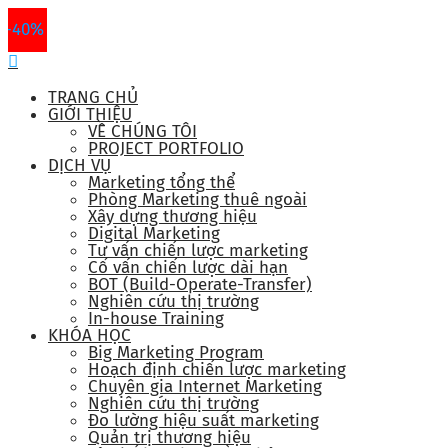
-40%
-50%
-50%
-40%
TRANG CHỦ
GIỚI THIỆU
VỀ CHÚNG TÔI
PROJECT PORTFOLIO
DỊCH VỤ
Marketing tổng thể
Phòng Marketing thuê ngoài
Xây dựng thương hiệu
Digital Marketing
Tư vấn chiến lược marketing
Cố vấn chiến lược dài hạn
BOT (Build-Operate-Transfer)
Nghiên cứu thị trường
In-house Training
KHÓA HỌC
Big Marketing Program
Hoạch định chiến lược marketing
Chuyên gia Internet Marketing
Nghiên cứu thị trường
Đo lường hiệu suất marketing
Quản trị thương hiệu