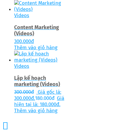
Videos
Content Marketing
(Videos)
300.000
đ
Thêm vào giỏ hàng
Videos
Lập kế hoạch
marketing (Videos)
300.000
đ
Giá gốc là:
300.000đ.
180.000
đ
Giá
hiện tại là: 180.000đ.
Thêm vào giỏ hàng