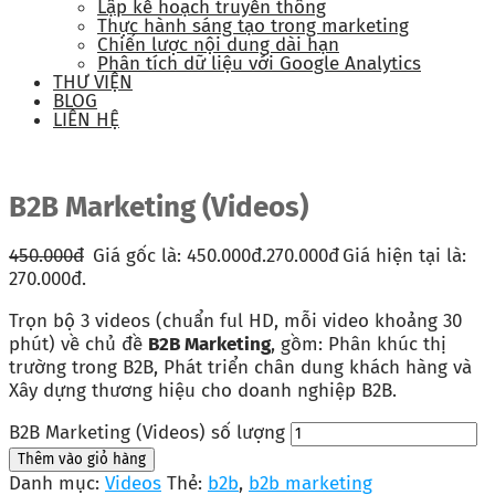
Lập kế hoạch truyền thông
Thực hành sáng tạo trong marketing
Chiến lược nội dung dài hạn
Phân tích dữ liệu với Google Analytics
THƯ VIỆN
BLOG
LIÊN HỆ
B2B Marketing (Videos)
450.000
đ
Giá gốc là: 450.000đ.
270.000
đ
Giá hiện tại là:
270.000đ.
Trọn bộ 3 videos (chuẩn ful HD, mỗi video khoảng 30
phút) về chủ đề
B2B Marketing
, gồm: Phân khúc thị
trường trong B2B, Phát triển chân dung khách hàng và
Xây dựng thương hiệu cho doanh nghiệp B2B.
B2B Marketing (Videos) số lượng
Thêm vào giỏ hàng
Danh mục:
Videos
Thẻ:
b2b
,
b2b marketing