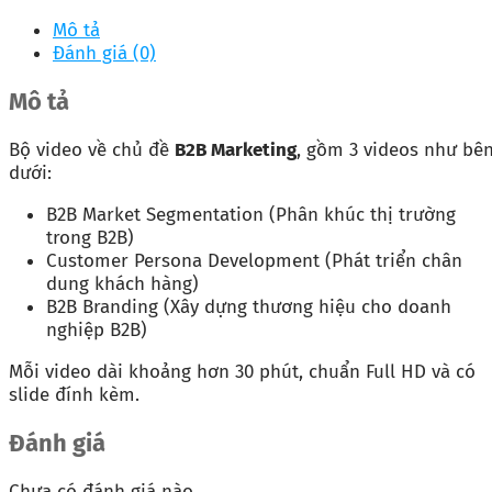
Mô tả
Đánh giá (0)
Mô tả
Bộ video về chủ đề
B2B Marketing
, gồm 3 videos như bê
dưới:
B2B Market Segmentation (Phân khúc thị trường
trong B2B)
Customer Persona Development (Phát triển chân
dung khách hàng)
B2B Branding (Xây dựng thương hiệu cho doanh
nghiệp B2B)
Mỗi video dài khoảng hơn 30 phút, chuẩn Full HD và có
slide đính kèm.
Đánh giá
Chưa có đánh giá nào.