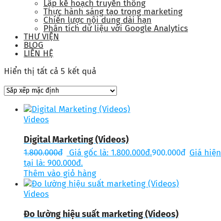
Lập kế hoạch truyền thông
Thực hành sáng tạo trong marketing
Chiến lược nội dung dài hạn
Phân tích dữ liệu với Google Analytics
THƯ VIỆN
BLOG
LIÊN HỆ
Hiển thị tất cả 5 kết quả
Videos
Digital Marketing (Videos)
1.800.000
đ
Giá gốc là: 1.800.000đ.
900.000
đ
Giá hiện
tại là: 900.000đ.
Thêm vào giỏ hàng
Videos
Đo lường hiệu suất marketing (Videos)