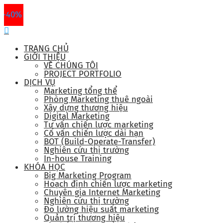
-50%
-40%
-40%
-40%
-40%
TRANG CHỦ
GIỚI THIỆU
VỀ CHÚNG TÔI
PROJECT PORTFOLIO
DỊCH VỤ
Marketing tổng thể
Phòng Marketing thuê ngoài
Xây dựng thương hiệu
Digital Marketing
Tư vấn chiến lược marketing
Cố vấn chiến lược dài hạn
BOT (Build-Operate-Transfer)
Nghiên cứu thị trường
In-house Training
KHÓA HỌC
Big Marketing Program
Hoạch định chiến lược marketing
Chuyên gia Internet Marketing
Nghiên cứu thị trường
Đo lường hiệu suất marketing
Quản trị thương hiệu