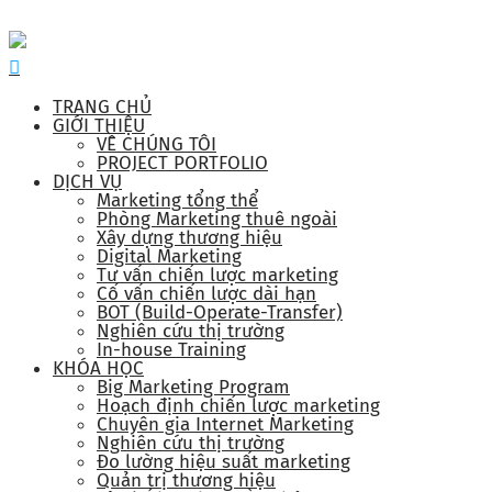
TRANG CHỦ
GIỚI THIỆU
VỀ CHÚNG TÔI
PROJECT PORTFOLIO
DỊCH VỤ
Marketing tổng thể
Phòng Marketing thuê ngoài
Xây dựng thương hiệu
Digital Marketing
Tư vấn chiến lược marketing
Cố vấn chiến lược dài hạn
BOT (Build-Operate-Transfer)
Nghiên cứu thị trường
In-house Training
KHÓA HỌC
Big Marketing Program
Hoạch định chiến lược marketing
Chuyên gia Internet Marketing
Nghiên cứu thị trường
Đo lường hiệu suất marketing
Quản trị thương hiệu