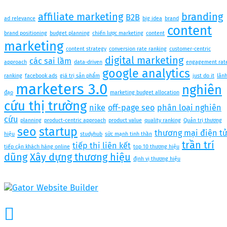
affiliate marketing
branding
B2B
ad relevance
big idea
brand
content
brand positioning
budget planning
chiến lược marketing
content
marketing
content strategy
conversion rate ranking
customer-centric
digital marketing
các sai lầm
approach
data-driven
engagement rat
google analytics
ranking
facebook ads
giá trị sản phẩm
just do it
lãn
marketers 3.0
nghiên
đạo
marketing budget allocation
cứu thị trường
nike
off-page seo
phân loại nghiên
cứu
planning
product-centric approach
product value
quality ranking
Quản trị thương
seo
startup
thương mại điện t
hiệu
studyhub
sức mạnh tinh thần
trần trí
tiếp thị liên kết
tiếp cận khách hàng online
top 10 thương hiệu
dũng
Xây dựng thương hiệu
định vị thương hiệu