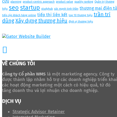
cứu
planning
product-centric approach
product value
quality ranking
Quản trị thương
seo
startup
thương mại điện t
hiệu
studyhub
sức mạnh tinh thần
trần trí
tiếp thị liên kết
tiếp cận khách hàng online
top 10 thương hiệu
dũng
Xây dựng thương hiệu
định vị thương hiệu
VỀ CHÚNG TÔI
Công ty Cổ phần WMS
là một marketing agency. Công ty
được thành lập nhằm hỗ trợ các doanh nghiệp triển kha
các hoạt động marketing một cách có hiệu quả, từ đó
tăng doanh thu và lợi nhuận cho doanh nghiệp.
DỊCH VỤ
Strategic Advisor Retainer