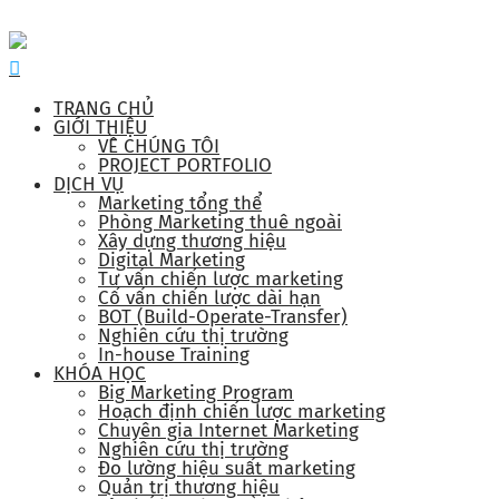
TRANG CHỦ
GIỚI THIỆU
VỀ CHÚNG TÔI
PROJECT PORTFOLIO
DỊCH VỤ
Marketing tổng thể
Phòng Marketing thuê ngoài
Xây dựng thương hiệu
Digital Marketing
Tư vấn chiến lược marketing
Cố vấn chiến lược dài hạn
BOT (Build-Operate-Transfer)
Nghiên cứu thị trường
In-house Training
KHÓA HỌC
Big Marketing Program
Hoạch định chiến lược marketing
Chuyên gia Internet Marketing
Nghiên cứu thị trường
Đo lường hiệu suất marketing
Quản trị thương hiệu