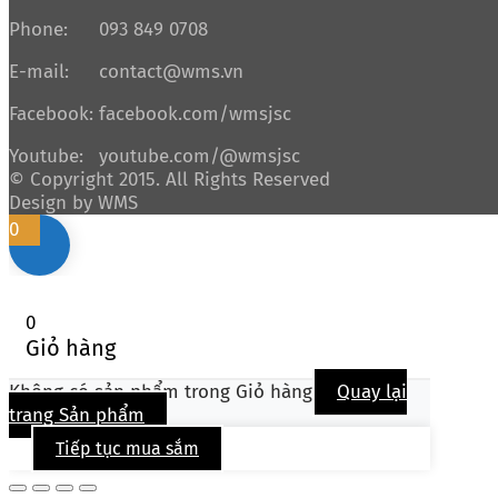
Phone:
093 849 0708
E-mail:
contact@wms.vn
Facebook:
facebook.com/wmsjsc
Youtube:
youtube.com/@wmsjsc
© Copyright 2015. All Rights Reserved
Design by WMS
0
0
Giỏ hàng
Không có sản phẩm trong Giỏ hàng
Quay lại
trang Sản phẩm
Tiếp tục mua sắm