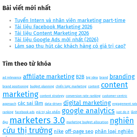
Bài viết mới nhất
Tuyển Intern và nhân viên marketing part-time
Tài liệu Facebook Marketing 2026
Tài liệu Content Marketing 2026
Tài liệu Google Ads mới nhất (2026)
Làm sao thu hút các khách hàng có giá trị cao?
Tìm theo từ khóa
affiliate marketing
branding
B2B
ad relevance
big idea
brand
content
brand positioning
budget planning
chiến lược marketing
content
marketing
content strategy
conversion rate ranking
customer-centric
digital marketing
các sai lầm
approach
data-driven
engagement rat
google analytics
ranking
facebook ads
giá trị sản phẩm
just do it
lãn
marketers 3.0
nghiên
đạo
marketing budget allocation
cứu thị trường
nike
off-page seo
phân loại nghiên