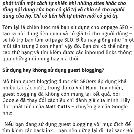
phát triển một cách tự nhiên khi những sites khác cho
rằng nội dung của bạn có giá trị và chia sẻ cho người
dùng của họ. Chỉ có liên kết tự nhiên mới có giá trị.
”
Tóm lại là chiến lược mà bạn sử dụng cho onpage SEO –
tạo ra nội dung liên quan và có giá trị cho người dùng –
sẽ hỗ trợ bạn làm offpage SEO. Điều này giống như “một
mũi tên trúng 2 con nhạn” vậy đó. Bạn chỉ có thể nâng
cao thứ hạng và tìm kiếm được các inbound links thông
qua những nội dung hay mà thôi.
Sử dụng hay không sử dụng guest blogging?
Mô hình guest blogging được các SEOers áp dụng khá
nhiều tại các nước, trong đó có Việt Nam. Tuy nhiên,
guest blogging đã không còn mang lại kết quả, bởi
Google đã thay đổi các tiêu chí đánh giá của mình. Hãy
đọc phát biểu của
Matt Cutts
– chuyên gia của Google
nhé:
“Nếu bạn đang sử dụng guest blogging với mục đích để
tìm kiếm các backlink… bạn nên dừng lại đi. Tại sao? Bởi