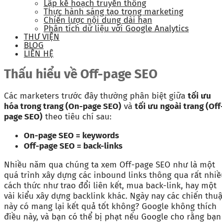
Lập kế hoạch truyền thông
Thực hành sáng tạo trong marketing
Chiến lược nội dung dài hạn
Phân tích dữ liệu với Google Analytics
THƯ VIỆN
BLOG
LIÊN HỆ
Thấu hiểu về Off-page SEO
Các marketers trước đây thường phân biệt giữa
tối ưu
hóa trong trang (On-page SEO)
và
tối ưu ngoài trang (Off
page SEO)
theo tiêu chí sau:
On-page SEO = keywords
Off-page SEO = back-links
Nhiều năm qua chúng ta xem Off-page SEO như là một
quá trình xây dựng các inbound links thông qua rất nhiề
cách thức như trao đổi liên kết, mua back-link, hay một
vài kiểu xây dựng backlink khác. Ngày nay các chiến thuậ
này có mang lại kết quả tốt không? Google không thích
điều này, và bạn có thể bị phạt nếu Google cho rằng bạn