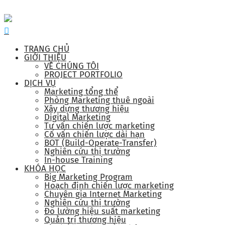
TRANG CHỦ
GIỚI THIỆU
VỀ CHÚNG TÔI
PROJECT PORTFOLIO
DỊCH VỤ
Marketing tổng thể
Phòng Marketing thuê ngoài
Xây dựng thương hiệu
Digital Marketing
Tư vấn chiến lược marketing
Cố vấn chiến lược dài hạn
BOT (Build-Operate-Transfer)
Nghiên cứu thị trường
In-house Training
KHÓA HỌC
Big Marketing Program
Hoạch định chiến lược marketing
Chuyên gia Internet Marketing
Nghiên cứu thị trường
Đo lường hiệu suất marketing
Quản trị thương hiệu