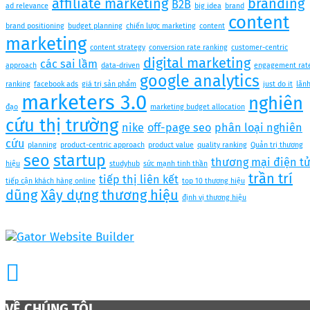
affiliate marketing
branding
B2B
ad relevance
big idea
brand
content
brand positioning
budget planning
chiến lược marketing
content
marketing
content strategy
conversion rate ranking
customer-centric
digital marketing
các sai lầm
approach
data-driven
engagement rat
google analytics
ranking
facebook ads
giá trị sản phẩm
just do it
lãn
marketers 3.0
nghiên
đạo
marketing budget allocation
cứu thị trường
nike
off-page seo
phân loại nghiên
cứu
planning
product-centric approach
product value
quality ranking
Quản trị thương
seo
startup
thương mại điện t
hiệu
studyhub
sức mạnh tinh thần
trần trí
tiếp thị liên kết
tiếp cận khách hàng online
top 10 thương hiệu
dũng
Xây dựng thương hiệu
định vị thương hiệu
VỀ CHÚNG TÔI