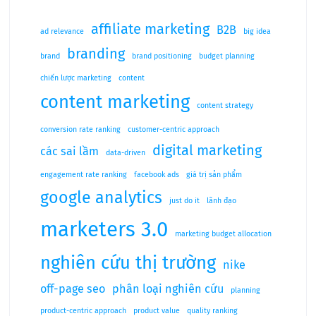
affiliate marketing
B2B
ad relevance
big idea
branding
brand
brand positioning
budget planning
chiến lược marketing
content
content marketing
content strategy
conversion rate ranking
customer-centric approach
digital marketing
các sai lầm
data-driven
engagement rate ranking
facebook ads
giá trị sản phẩm
google analytics
just do it
lãnh đạo
marketers 3.0
marketing budget allocation
nghiên cứu thị trường
nike
off-page seo
phân loại nghiên cứu
planning
product-centric approach
product value
quality ranking