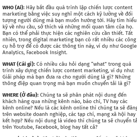
WHO (Ai):
Hãy bắt đầu quá trình lập chiến lược content
marketing bằng việc suy nghĩ một cách kỹ lưỡng về đối
tượng người dùng mà bạn muốn hướng tới. Hãy tìm hiểu
kỹ về nhu cầu, sở thích và những mối quan tâm của họ.
Bạn có thể phải thực hiện các nghiên cứu cần thiết. Tất
nhiên, trong digital marketing bạn có rất nhiều các công
cụ hỗ trợ để có được các thông tin này, ví dụ như Google
Analytics, Facebook Insight.
WHAT (Cái gì):
Có nhiều câu hỏi dạng “what” trong quá
trình xây dựng chiến lược content marketing, ví dụ như:
Giải pháp mà bạn đưa ra cho người dùng là gì? Những
thông điệp quan trọng mà bạn muốn chuyển tải là gì?
WHERE (Ở đâu):
Chúng ta sẽ phân phát nội dung đến
khách hàng qua những kênh nào, báo chí, TV hay các
kênh online? Nếu là các kênh online thì chúng ta sẽ đăn
trên website doanh nghiệp, các tạp chí, mạng xã hội hay
kết hợp? Nếu nội dung là video thì chúng ta sẽ chuyển tả
trên Youtube, Facebook, blog hay tất cả?