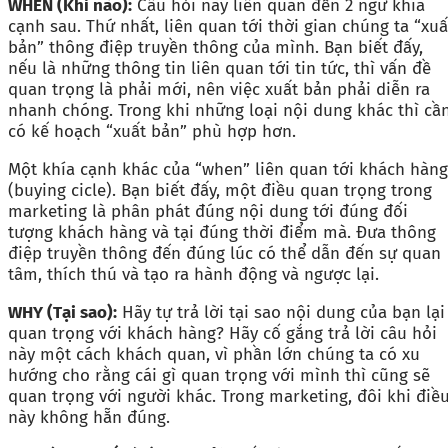
WHEN (Khi nào):
Câu hỏi này liên quan đến 2 ngữ khía
cạnh sau. Thứ nhất, liên quan tới thời gian chúng ta “xuấ
bản” thông điệp truyền thông của mình. Bạn biết đấy,
nếu là những thông tin liên quan tới tin tức, thì vấn đề
quan trọng là phải mới, nên việc xuất bản phải diễn ra
nhanh chóng. Trong khi những loại nội dung khác thì cầ
có kế hoạch “xuất bản” phù hợp hơn.
Một khía cạnh khác của “when” liên quan tới khách hàng
(buying cicle). Bạn biết đấy, một điều quan trọng trong
marketing là phân phát đúng nội dung tới đúng đối
tượng khách hàng và tại đúng thời điểm mà. Đưa thông
điệp truyền thông đến đúng lúc có thể dẫn đến sự quan
tâm, thích thú và tạo ra hành động và ngược lại.
WHY (Tại sao):
Hãy tự trả lời tại sao nội dung của bạn lại
quan trọng với khách hàng? Hãy cố gắng trả lời câu hỏi
này một cách khách quan, vì phần lớn chúng ta có xu
hướng cho rằng cái gì quan trọng với mình thì cũng sẽ
quan trọng với người khác. Trong marketing, đôi khi điề
này không hẵn đúng.