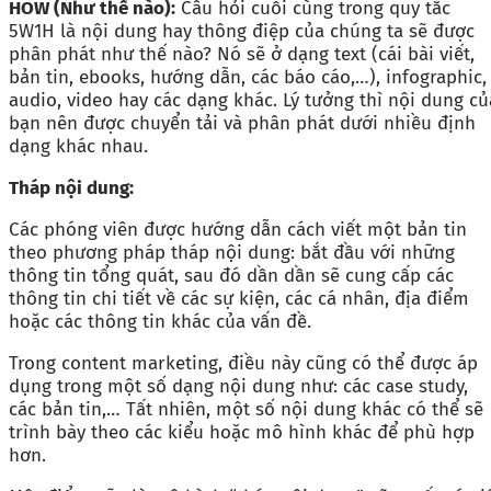
HOW (Như thế nào):
Câu hỏi cuối cùng trong quy tắc
5W1H là nội dung hay thông điệp của chúng ta sẽ được
phân phát như thế nào? Nó sẽ ở dạng text (cái bài viết,
bản tin, ebooks, hướng dẫn, các báo cáo,…), infographic,
audio, video hay các dạng khác. Lý tưởng thì nội dung củ
bạn nên được chuyển tải và phân phát dưới nhiều định
dạng khác nhau.
Tháp nội dung:
Các phóng viên được hướng dẫn cách viết một bản tin
theo phương pháp tháp nội dung: bắt đầu với những
thông tin tổng quát, sau đó dần dần sẽ cung cấp các
thông tin chi tiết về các sự kiện, các cá nhân, địa điểm
hoặc các thông tin khác của vấn đề.
Trong content marketing, điều này cũng có thể được áp
dụng trong một số dạng nội dung như: các case study,
các bản tin,… Tất nhiên, một số nội dung khác có thể sẽ
trình bày theo các kiểu hoặc mô hình khác để phù hợp
hơn.