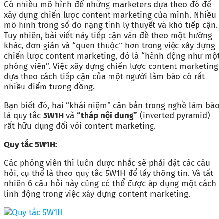
Có nhiều mô hình để những marketers dựa theo đó để
xây dựng chiến lược content marketing của mình. Nhiều
mô hình trong số đó nặng tính lý thuyết và khó tiếp cận.
Tuy nhiên, bài viết này tiếp cận vấn đề theo một hướng
khác, đơn giản và “quen thuộc” hơn trong việc xây dựng
chiến lược content marketing, đó là “hành động như mộ
phóng viên”. Việc xây dựng chiến lược content marketing
dựa theo cách tiếp cận của một người làm báo có rất
nhiều điểm tương đồng.
Bạn biết đó, hai “khái niệm” căn bản trong nghề làm bá
là quy tắc
5W1H
và
“tháp nội dung”
(inverted pyramid)
rất hữu dụng đối với content marketing.
Quy tắc 5W1H:
Các phóng viên thì luôn được nhắc sẽ phải đặt các câu
hỏi, cụ thể là theo quy tắc 5W1H để lấy thông tin. Và tất
nhiên 6 câu hỏi này cũng có thể được áp dụng một cách
linh động trong việc xây dựng content marketing.