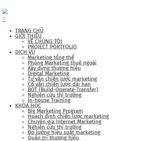
TRANG CHỦ
GIỚI THIỆU
VỀ CHÚNG TÔI
PROJECT PORTFOLIO
DỊCH VỤ
Marketing tổng thể
Phòng Marketing thuê ngoài
Xây dựng thương hiệu
Digital Marketing
Tư vấn chiến lược marketing
Cố vấn chiến lược dài hạn
BOT (Build-Operate-Transfer)
Nghiên cứu thị trường
In-house Training
KHÓA HỌC
Big Marketing Program
Hoạch định chiến lược marketing
Chuyên gia Internet Marketing
Nghiên cứu thị trường
Đo lường hiệu suất marketing
Quản trị thương hiệu