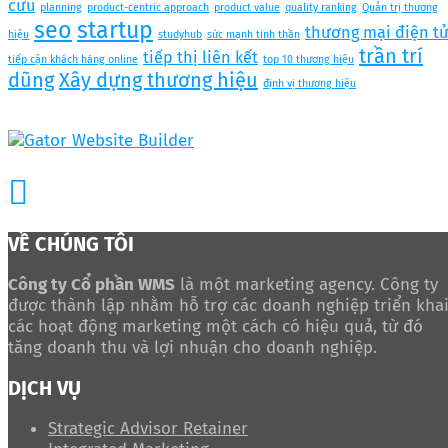
cứu
planning
product-centric approach
product value
quality ranking
Quản trị thương
seo
startup
thương mại điện t
hiệu
studyhub
sức mạnh tinh thần
trần trí
tiếp thị liên kết
tiếp cận khách hàng online
top 10 thương hiệu
dũng
Xây dựng thương hiệu
định vị thương hiệu
VỀ CHÚNG TÔI
Công ty Cổ phần WMS
là một marketing agency. Công ty
được thành lập nhằm hỗ trợ các doanh nghiệp triển kha
các hoạt động marketing một cách có hiệu quả, từ đó
tăng doanh thu và lợi nhuận cho doanh nghiệp.
DỊCH VỤ
Strategic Advisor Retainer