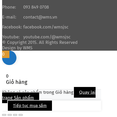
Phone:
093 849 0708
E-mail:
contact@wms.vn
Facebook:
facebook.com/wmsjsc
Youtube:
youtube.com/@wmsjsc
© Copyright 2015. All Rights Reserved
Design by WMS
0
0
Giỏ hàng
Không có sản phẩm trong Giỏ hàng
Quay lại
trang Sản phẩm
Tiếp tục mua sắm