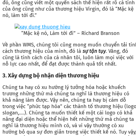
đó, ông cũng viết một quyển sách thể hiện rất rõ cá tính
của ông cũng như của thương hiệu Virgin, đó là “Mặc kệ
nó, làm tới đi.”
“Mặc kệ nó, Làm tới đi” – Richard Branson
Về phần WMS, chúng tôi cũng mong muốn chuyển tải tín
cách thương hiệu của mình, đó là
sự tận tụy
. Vâng, đó
cũng là tính cách của cá nhân tôi, luôn làm mọi việc với
nỗ lực cao nhất, để đạt được thành quả tốt nhất.
3. Xây dựng bộ nhận diện thương hiệu
Chúng ta hay có xu hướng lý tưởng hóa hoặc khuếch
trương những thứ mà chúng ta nghĩ là thương hiệu có
khả năng làm được. Vậy nên, chúng ta hay bị cám dỗ
trong việc “phức tạp hóa” các thành tố thương hiệu (logo
slogan,….). Chúng ta muốn thiết kế một cái logo có khả
năng đại diện hoặc thể hiện hết những thứ mà chúng ta
nghĩ là thương hiệu mình có, và vì vậy thường có xu
hướng bỏ qua sự đơn giản trong việc thiết kế nó. Tuy vậy