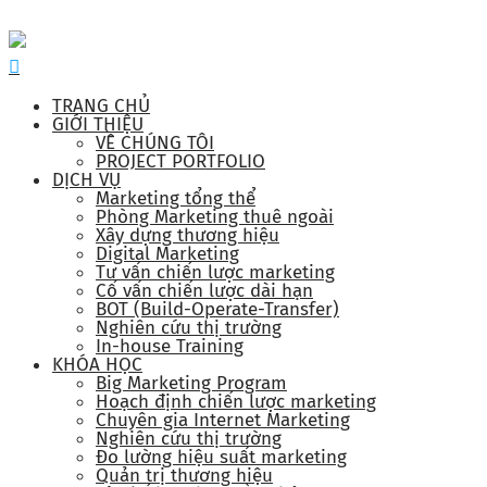
TRANG CHỦ
GIỚI THIỆU
VỀ CHÚNG TÔI
PROJECT PORTFOLIO
DỊCH VỤ
Marketing tổng thể
Phòng Marketing thuê ngoài
Xây dựng thương hiệu
Digital Marketing
Tư vấn chiến lược marketing
Cố vấn chiến lược dài hạn
BOT (Build-Operate-Transfer)
Nghiên cứu thị trường
In-house Training
KHÓA HỌC
Big Marketing Program
Hoạch định chiến lược marketing
Chuyên gia Internet Marketing
Nghiên cứu thị trường
Đo lường hiệu suất marketing
Quản trị thương hiệu