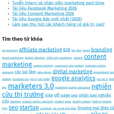
Tuyển Intern và nhân viên marketing part-time
Tài liệu Facebook Marketing 2026
Tài liệu Content Marketing 2026
Tài liệu Google Ads mới nhất (2026)
Làm sao thu hút các khách hàng có giá trị cao?
Tìm theo từ khóa
affiliate marketing
branding
B2B
ad relevance
big idea
brand
content
brand positioning
budget planning
chiến lược marketing
content
marketing
content strategy
conversion rate ranking
customer-centric
digital marketing
các sai lầm
approach
data-driven
engagement rat
google analytics
ranking
facebook ads
giá trị sản phẩm
just do it
lãn
marketers 3.0
nghiên
đạo
marketing budget allocation
cứu thị trường
nike
off-page seo
phân loại nghiên
cứu
planning
product-centric approach
product value
quality ranking
Quản trị thương
seo
startup
thương mại điện t
hiệu
studyhub
sức mạnh tinh thần
trần trí