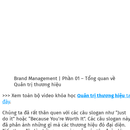
Brand Management | Phần 01 – Tổng quan về
Quản trị thương hiệu
>>> Xem toàn bộ video khóa học
Quản trị thương hiệu
tạ
đây
.
Chúng ta đã rất thân quen với các câu slogan như “Just
do it” hoặc “Because You’re Worth It”. Các câu slogan nà
đã phản ánh những gì mà các thương hiệu đó đại diện.