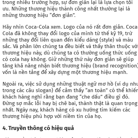
trong nhiều trường hợp, sự đơn giản lại là lựa chọn tối
ưu. Những thương hiệu thành công nhất thường lại là
những thương hiệu “đơn giản”.
Hãy nhìn Coca-Cola xem. Logo của nó rất đơn giản. Coca
Cola đã không thay đổi logo của mình từ thế kỹ 19, trừ
những thay đổi liên quan đến kiểu dáng (style) và màu
sắc. Và phần lớn chúng ta đều biết và thấy thân thuộc vớ
thương hiệu này, dù chúng ta có thường uống thức uống
có cola hay không. Giữ những thứ này đơn giản sẽ giúp
tăng khả năng nhận biết thương hiệu (brand recognition)
vốn là nền tảng để xây dựng một thương hiệu mạnh.
Ngoài ra, việc sử dụng những thuật ngữ mơ hồ (ví dụ nh
trong các câu slogan) để cảm thấy “an toàn” có thể khiế
khách hàng nghĩ rằng bạn đang “che dấu” điều gì đó.
Đừng sợ mắc lỗi hay bị chê bai, thành thật là quan trọng
nhất. Ngày nay, khách hàng có xu hướng tìm kiếm các
thương hiệu phù hợp với niềm tin của họ.
4. Truyền thông có hiệu quả