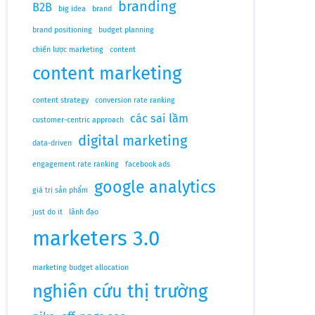
branding
B2B
big idea
brand
brand positioning
budget planning
chiến lược marketing
content
content marketing
content strategy
conversion rate ranking
các sai lầm
customer-centric approach
digital marketing
data-driven
engagement rate ranking
facebook ads
google analytics
giá trị sản phẩm
just do it
lãnh đạo
marketers 3.0
marketing budget allocation
nghiên cứu thị trường