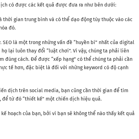
dịch có được các kết quả được đưa ra như bên dưới:
à thời gian trung bình và có thể dạo động tùy thuộc vào các
khóa đó.
. SEO là một trong những vấn đề “huyền bí” nhất của digital
ọ lại luôn thay đổi “luật chơi”. Vì vậy, chúng ta phải liên
làm đúng cách. Để được “xếp hạng” có thể chúng ta phải cần
 thực tế hơn, đặc biệt là đối với những keyword có độ cạnh
iến dịch trên social media, bạn cũng cần thời gian để tìm
 để từ đó “thiết kế” một chiến dịch hiệu quả.
 kế hoạch của bạn, bởi vì bạn sẽ không thể nào thấy kết quả