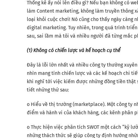
Thống kê ấy nói lên điều gì? Nếu bạn không có w
làm Content marketing, không làm truyền thông xã
loại khỏi cuộc chơi! Nó cũng cho thấy ngày càng 
digital marketing. Tuy nhiên, trong quá trình triể
sau, sai lầm mà tôi và nhiều người đã từng mắc p
(1) Không có chiến lược và kế hoạch cụ thể
Đây là lỗi lớn nhất và nhiều công ty thường xuyên
nhìn mang tính chiến lược và các kế hoạch chi tiết
khi nghĩ tới việc kiếm được những đồng tiền thật 
tiết những thứ sau:
o Hiểu về thị trường (marketplace). Một công ty n
điểm và hành vi của khách hàng, các kênh phân ph
o Thực hiện việc phân tích SWOT một cách “kỹ lưỡ
những thách thức sẽ giúp công ty định hướng nhữn