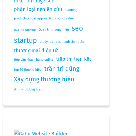
nike
off-page seo
phân loại nghiên cứu
planning
product-centric approach
product value
seo
quality ranking
Quản trị thương hiệu
startup
studyhub
sức mạnh tinh thần
thương mại điện tử
tiếp thị liên kết
tiếp cận khách hàng online
trần trí dũng
top 10 thương hiệu
Xây dựng thương hiệu
định vị thương hiệu