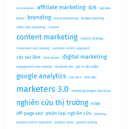
affiliate marketing
B2B
ad relevance
big idea
branding
brand
brand positioning
budget planning
chiến lược marketing
content
content marketing
content strategy
conversion rate ranking
customer-centric approach
digital marketing
các sai lầm
data-driven
engagement rate ranking
facebook ads
giá trị sản phẩm
google analytics
just do it
lãnh đạo
marketers 3.0
marketing budget allocation
nghiên cứu thị trường
nike
off-page seo
phân loại nghiên cứu
planning
product-centric approach
product value
quality ranking