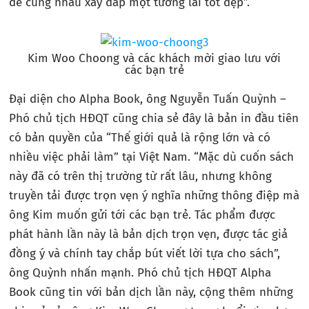
để cùng nhau xây đắp một tương lai tốt đẹp”.
Kim Woo Choong và các khách mời giao lưu với
các bạn trẻ
Đại diện cho Alpha Book, ông Nguyễn Tuấn Quỳnh –
Phó chủ tịch HĐQT cũng chia sẻ đây là bản in đầu tiên
có bản quyền của “Thế giới quả là rộng lớn và có
nhiều việc phải làm” tại Việt Nam. “Mặc dù cuốn sách
này đã có trên thị trường từ rất lâu, nhưng không
truyền tải được trọn vẹn ý nghĩa những thông điệp mà
ông Kim muốn gửi tới các bạn trẻ. Tác phẩm được
phát hành lần này là bản dịch trọn vẹn, được tác giả
đồng ý và chính tay chắp bút viết lời tựa cho sách”,
ông Quỳnh nhấn mạnh. Phó chủ tịch HĐQT Alpha
Book cũng tin với bản dịch lần này, cộng thêm những