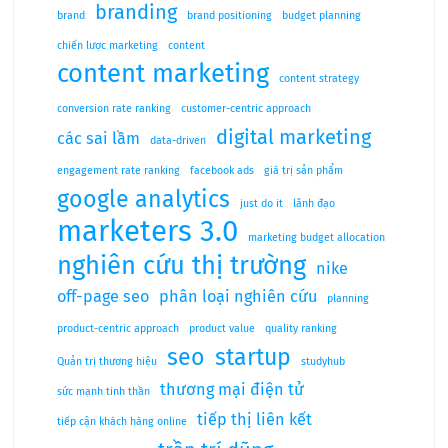
branding
brand
brand positioning
budget planning
chiến lược marketing
content
content marketing
content strategy
conversion rate ranking
customer-centric approach
digital marketing
các sai lầm
data-driven
engagement rate ranking
facebook ads
giá trị sản phẩm
google analytics
just do it
lãnh đạo
marketers 3.0
marketing budget allocation
nghiên cứu thị trường
nike
off-page seo
phân loại nghiên cứu
planning
product-centric approach
product value
quality ranking
seo
startup
Quản trị thương hiệu
studyhub
thương mại điện tử
sức mạnh tinh thần
tiếp thị liên kết
tiếp cận khách hàng online